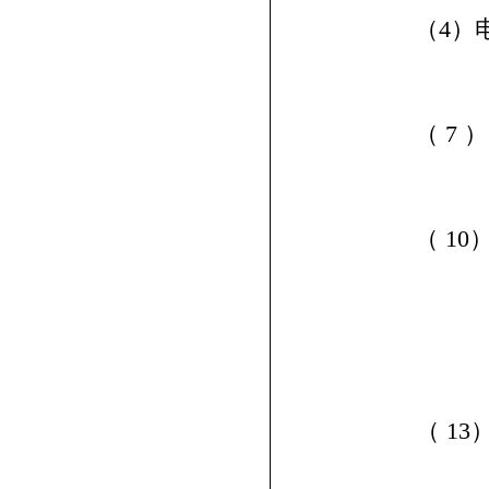
（
4
）
（
7
）
（
10
（
13